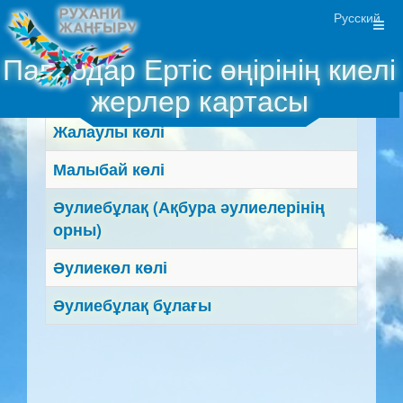
Русский
Павлодар Ертіс өңірінің киелі
жерлер картасы
Жалаулы көлі
Малыбай көлі
Әулиебұлақ (Ақбура әулиелерінің
орны)
Әулиекөл көлі
Әулиебұлақ бұлағы