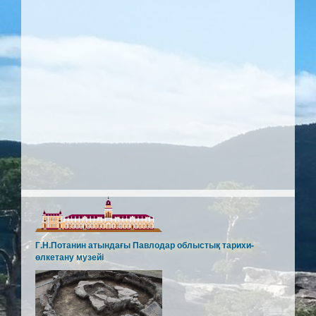
Г.Н.Потанин атындағы Павлодар облыстық тарихи-
өлкетану музейі