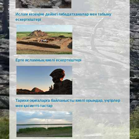
Ислам кезеңіне дейінгі ғибадатханалар мен табыну
ескерткіштері
Ерте исламның киелі ескерткіштері
Тарихи оқиғаларға байланысты киелі орындар, үңгірлер
мен қасиетті-тастар